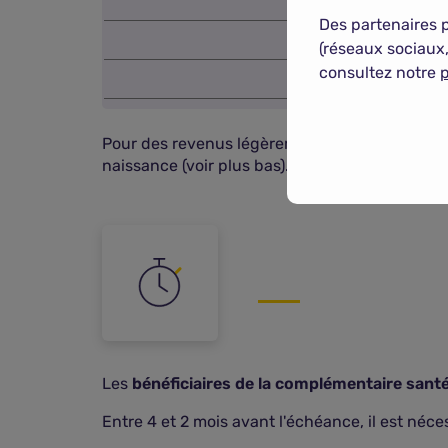
Des partenaires 
(réseaux sociaux,
consultez notre
p
Pour des revenus légèrement supérieurs, la
naissance (voir plus bas).
Les
bénéficiaires de la complémentaire santé
Entre 4 et 2 mois avant l'échéance, il est néc