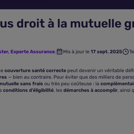
s droit à la mutuelle g
ster, Experte Assurance
.
Mis à jour le
17 sept. 2025
Te
ne
couverture santé correcte
peut devenir un véritable défi
ères
— bien au contraire. Pour éviter que des milliers de per
mutuelle sans frais
ou très peu coûteuse : la
complémentair
es
conditions d’éligibilité
, les
démarches à accomplir
, ainsi