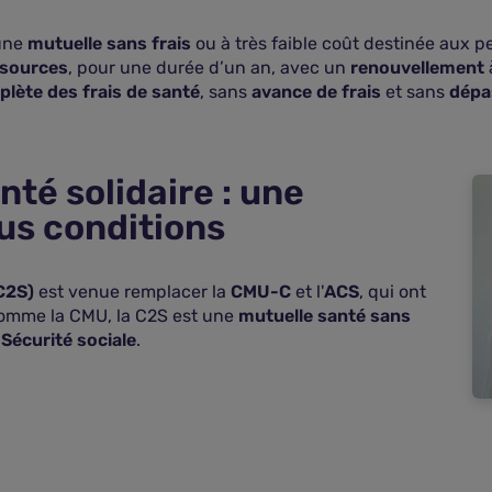
une
mutuelle sans frais
ou à très faible coût destinée aux p
ssources
, pour une durée d’un an, avec un
renouvellement
plète des frais de santé
, sans
avance de frais
et sans
dépa
té solidaire : une
ous conditions
C2S)
est venue remplacer la
CMU-C
et l'
ACS
, qui ont
 Comme la CMU, la C2S est une
mutuelle santé sans
Sécurité sociale
.