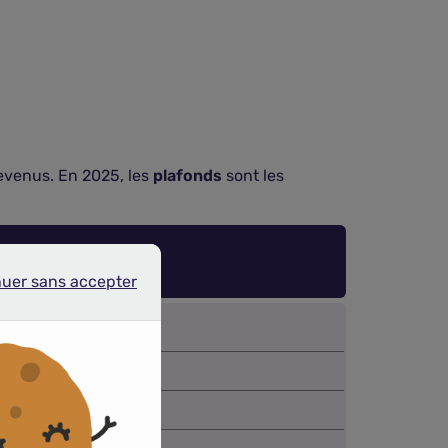
revenus. En 2025, les
plafonds
sont les
aire en 2025
nuer sans accepter
r sans accepter