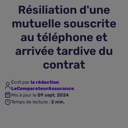
Résiliation d'une
Assurance vie
mutuelle souscrite
Plus d'assurances
au téléphone et
arrivée tardive du
contrat
Écrit par
la rédaction
LeComparateurAssurance
.
Mis à jour le
09 sept. 2024
Temps de lecture :
2
min.