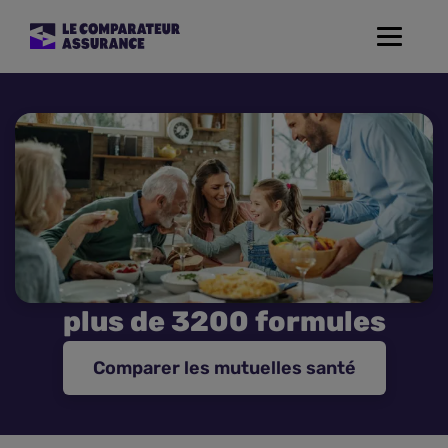
Toggle
navigat
Assurance Auto
Mutuelle Santé
Assurance Moto
Assurance Habitation
plus de 3200 formules
Assurance de prêt
Comparer les mutuelles santé
Prévoyance
Assurance Animaux