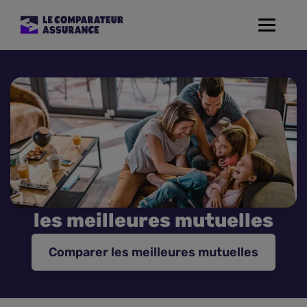
Toggle
navigat
Assurance Auto
Mutuelle Santé
Assurance Moto
Assurance Habitation
les meilleures mutuelles
Assurance de prêt
Comparer les meilleures mutuelles
Prévoyance
Assurance Animaux