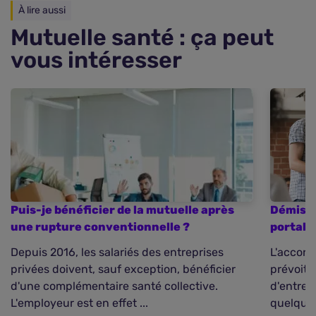
À lire aussi
Mutuelle santé : ça peut
vous intéresser
Puis-je bénéficier de la mutuelle après
Démissi
une rupture conventionnelle ?
portabil
Depuis 2016, les salariés des entreprises
L'accord
privées doivent, sauf exception, bénéficier
prévoit 
d'une complémentaire santé collective.
d'entrepr
L'employeur est en effet ...
quelques 