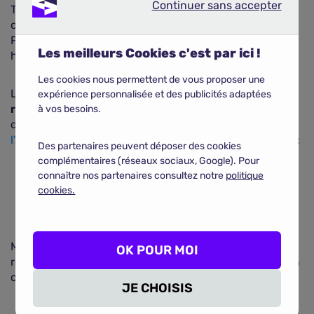
Continuer sans accepter
Continuer sans accepter
Trouver
une meilleure mutuelle
, c'est chercher un
contrat qui sache s'adapter à vos dépenses de santé.
Pour cela, il est nécessaire de prendre en compte vos
Les meilleurs Cookies c'est par ici !
habitudes pour déterminer votre besoin.
Les cookies nous permettent de vous proposer une
La
mutuelle santé vient compléter les
expérience personnalisée et des publicités adaptées
remboursements
de la Sécurité sociale. Elle est
à vos besoins.
d'autant plus importante lorsque la prise en charge de
l'Assurance Maladie
est faible comme c'est le cas pour :
Des partenaires peuvent déposer des cookies
complémentaires (réseaux sociaux, Google). Pour
Les dépenses d'optique ;
connaître nos partenaires consultez notre
politique
cookies.
Les prothèses dentaires ;
L'audition.
Mais la mutuelle santé va plus loin, puisqu'elle
OK POUR MOI
rembourse des prestations qui ne sont jamais prises en
charge par la Sécurité sociale :
JE CHOISIS
Dépassements d'honoraires ;