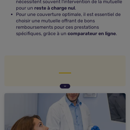
nécessitent souvent l'intervention de la mutuelle
pour un
reste à charge nul
.
Pour une couverture optimale, il est essentiel de
choisir une mutuelle offrant de bons
remboursements pour ces prestations
spécifiques, grâce à un
comparateur en ligne
.
Le prix des prothèses dentaires en 2025
Prothèses et implants dentaires : que rembourse
la Sécurité sociale ?
Quel remboursement, par la mutuelle, des
prothèses dentaires ?
Quelle mutuelle rembourse le mieux les
prothèses dentaires ?