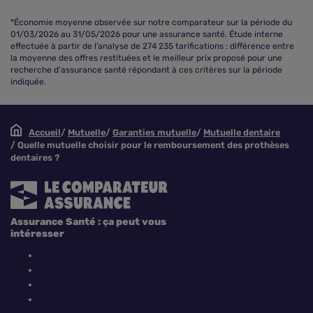
*Économie moyenne observée sur notre comparateur sur la période du
01/03/2026 au 31/05/2026 pour une assurance santé. Étude interne
effectuée à partir de l’analyse de 274 235 tarifications : différence entre
la moyenne des offres restituées et le meilleur prix proposé pour une
recherche d'assurance santé répondant à ces critères sur la période
indiquée.
Accueil
Mutuelle
Garanties mutuelle
Mutuelle dentaire
Quelle mutuelle choisir pour le remboursement des prothèses
dentaires ?
Assurance Santé : ça peut vous
intéresser