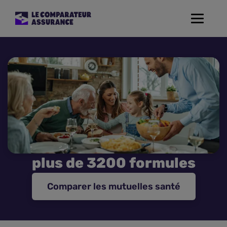
Toggle
navigat
Assurance Auto
Mutuelle Santé
Assurance Moto
Assurance Habitation
plus de 3200 formules
Assurance de prêt
Comparer les mutuelles santé
Prévoyance
Assurance Animaux