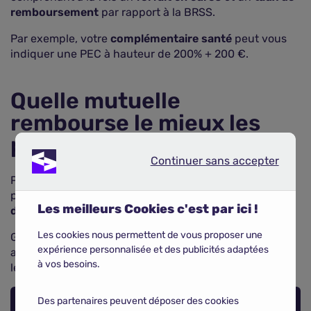
remboursement
par rapport à la BRSS.
Par exemple, votre
complémentaire santé
peut vous
indiquer une PEC à hauteur de 200% + 200 €.
Quelle mutuelle
rembourse le mieux les
prothèses dentaires ?
Continuer sans accepter
Continuer sans accepter
Pour connaître la mutuelle remboursant le mieux ces
prestations, il est nécessaire de faire un
comparatif
Les meilleurs Cookies c'est par ici !
des offres
.
Les cookies nous permettent de vous proposer une
Grâce à notre
comparateur de mutuelles santé
, nous
expérience personnalisée et des publicités adaptées
avons trouvé pour vous les meilleures offres et repris
à vos besoins.
leurs caractéristiques de remboursement :
Des partenaires peuvent déposer des cookies