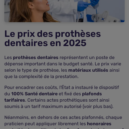
Comment choisir la bonne mutuelle pour les
besoins dentaires ?
Les démarches à suivre pour obtenir un
remboursement
FAQ : vos questions fréquentes
Le prix des prothèses
dentaires en 2025
Les
prothèses dentaires
représentent un poste de
dépense important dans le budget santé. Le prix varie
selon le type de prothèse, les
matériaux utilisés
ainsi
que la complexité de la prestation.
Pour encadrer ces coûts, l'État a instauré le dispositif
du
100% Santé dentaire
et fixé des
plafonds
tarifaires
. Certains actes prothétiques sont ainsi
soumis à un tarif maximum autorisé (voir plus bas).
Néanmoins, en dehors de ces actes plafonnés, chaque
praticien peut appliquer librement les
honoraires