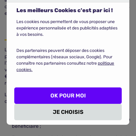
correspondant à la part non remboursée, peut être pris
Les meilleurs Cookies c'est par ici !
en charge en tout ou partie par votre
mutuelle santé
.
Les cookies nous permettent de vous proposer une
expérience personnalisée et des publicités adaptées
à vos besoins.
La
mutuelle santé
peut prendre en charge tout ou
Des partenaires peuvent déposer des cookies
partie du reste à charge après le remboursement de
complémentaires (réseaux sociaux, Google). Pour
l'Assurance Maladie, selon les garanties prévues dans
connaître nos partenaires consultez notre
politique
votre contrat. En revanche, la franchise médicale de 1
cookies.
€ par boîte de médicament n'est généralement pas
remboursée.
Le niveau de prise en charge peut être exprimé de
OK POUR MOI
deux façons :
JE CHOISIS
En forfait : la mutuelle prévoit une
enveloppe
annuelle fixe
dédiée aux médicaments pour chaque
bénéficiaire ;