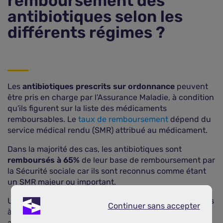
remboursement des
antibiotiques selon les
différents régimes ?
Les
antibiotiques prescrits sur ordonnance
peuvent
être pris en charge par l'Assurance Maladie, à condition
qu'ils figurent sur la liste des médicaments
remboursables. Le
taux de remboursement
dépend du
service médical rendu (SMR) attribué au médicament.
Dans la majorité des cas, les antibiotiques sont
remboursés à 65%
de leur base de remboursement par
la Sécurité sociale car ils sont reconnus comme étant
un SMR majeur ou important.
Une
franchise médicale
de 1 € par boîte reste toutefois
Continuer sans accepter
Continuer sans accepter
à la charge du patient, dans la limite d'un plafond
annuel de 50 € par personne. Le
ticket modérateur
,