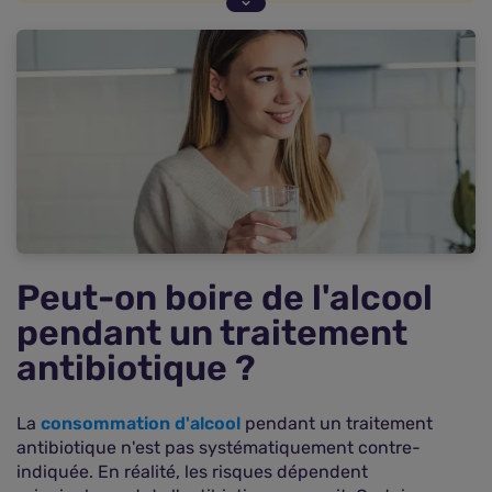
antibiotique ?
Mélange de l'alcool et des antibiotiques : les
dangers de l'effet antabuse
L'alcool réduit-il l'efficacité des antibiotiques ?
Quel est le remboursement des antibiotiques
selon les différents régimes ?
Vos questions fréquentes sur les antibiotiques et
l'alcool
Peut-on boire de l'alcool
pendant un traitement
antibiotique ?
La
consommation d'alcool
pendant un traitement
antibiotique n'est pas systématiquement contre-
indiquée. En réalité, les risques dépendent