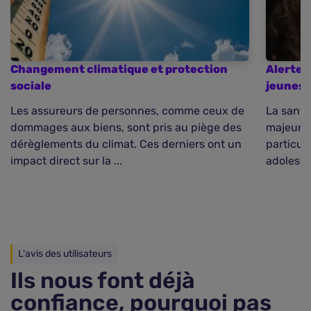
Changement climatique et protection
Alerte 
sociale
jeunes
Les assureurs de personnes, comme ceux de
La santé
dommages aux biens, sont pris au piège des
majeur d
dérèglements du climat. Ces derniers ont un
particul
impact direct sur la ...
adolesce
L'avis des utilisateurs
Ils nous font déjà
confiance, pourquoi pas