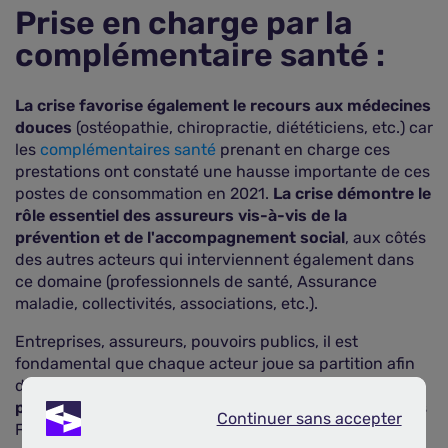
Prise en charge par la
complémentaire santé :
La crise favorise également le recours aux médecines
douces
(ostéopathie, chiropractie, diététiciens, etc.) car
les
complémentaires santé
prenant en charge ces
prestations ont constaté une hausse importante de ces
postes de consommation en 2021.
La crise démontre le
rôle essentiel des assureurs vis-à-vis de la
prévention et de l'accompagnement social
, aux côtés
des autres acteurs qui interviennent également dans
ce domaine (professionnels de santé, Assurance
maladie, collectivités, associations, etc.).
Entreprises, assureurs, pouvoirs publics, il est
fondamental que chaque acteur joue sa partition afin
de
lutter collectivement contre les difficultés
psychologiques
auxquelles se heurtent une partie des
Continuer sans accepter
Continuer sans accepter
Français en cette période difficile et d'agir contre la