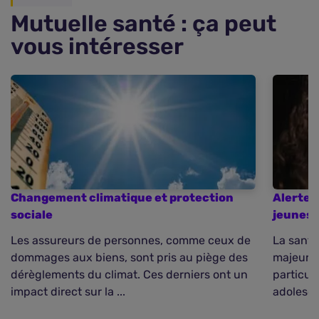
Mutuelle santé : ça peut
vous intéresser
Changement climatique et protection
Alerte 
sociale
jeunes
Les assureurs de personnes, comme ceux de
La santé
dommages aux biens, sont pris au piège des
majeur d
dérèglements du climat. Ces derniers ont un
particul
impact direct sur la ...
adolesce