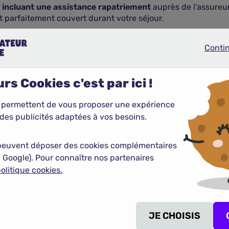
incluant une assistance rapatriement
auprès de l'assureur
nt parfaitement couvert durant votre séjour.
Conti
Continue
rs Cookies c'est par ici !
plus de 3200 contrats
de
 permettent de vous proposer une expérience
des publicités adaptées à vos besoins.
peuvent déposer des cookies complémentaires
 Google). Pour connaître nos partenaires
olitique cookies.
JE CHOISIS