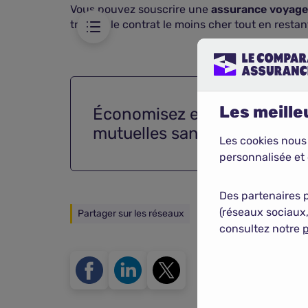
Vous pouvez souscrire une
assurance voyage 
trouver le contrat le moins cher tout en resta
Les meilleu
Économisez en comparant
mutuelles santé
Les cookies nous
personnalisée et 
Des partenaires 
(réseaux sociaux,
Partager sur les réseaux
consultez notre
p