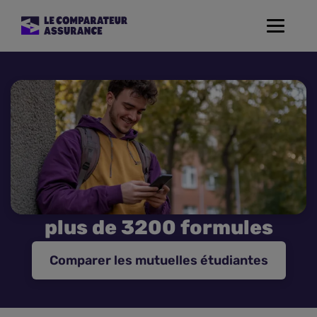
Toggle
navigat
Assurance Auto
Mutuelle Santé
Assurance Moto
Assurance Habitation
plus de 3200 formules
Assurance de prêt
Comparer les mutuelles étudiantes
Prévoyance
Assurance Animaux