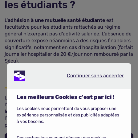
les étudiants ?
L'
adhésion à une mutuelle santé étudiante
est
facultative pour les étudiants rattachés au régime
général n'exerçant pas d'activité salariée. L'absence de
couverture expose néanmoins à des risques financiers
significatifs, notamment en cas d'hospitalisation (forfait
journalier hospitalier de 20 €/jour non remboursé par la
Sécu).
Continuer sans accepter
Continuer sans accepter
Les meilleurs Cookies c'est par ici !
La
mutuelle d'entreprise
est obligatoire en vertu de
l'article L911-7 du Code de la Sécurité sociale. Une
Les cookies nous permettent de vous proposer une
lettre de dispense d'adhésion
reste possible si
expérience personnalisée et des publicités adaptées
l'étudiant est déjà couvert par ailleurs (mutuelle des
à vos besoins.
parents ou contrat personnel).
Des partenaires peuvent déposer des cookies