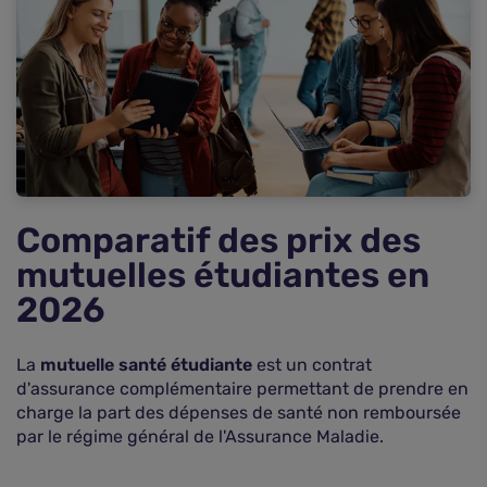
Analyse du reste à charge
La complémentaire santé est-elle obligatoire
pour les étudiants ?
Comment s'affilier à l'Assurance Maladie ?
Comment gérer sa couverture selon sa situation
?
Quelles sont les aides financières disponibles ?
Guide méthodologique : comment choisir ses
garanties et optimiser son budget ?
Comparatif des prix des
Foire aux questions sur la mutuelle étudiante
mutuelles étudiantes en
2026
La
mutuelle santé étudiante
est un contrat
d'assurance complémentaire permettant de prendre en
charge la part des dépenses de santé non remboursée
par le régime général de l'Assurance Maladie.