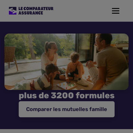
Toggle
navigat
Assurance Auto
Mutuelle Santé
Assurance Moto
Assurance Habitation
plus de 3200 formules
Assurance de prêt
Comparer les mutuelles famille
Prévoyance
Assurance Animaux