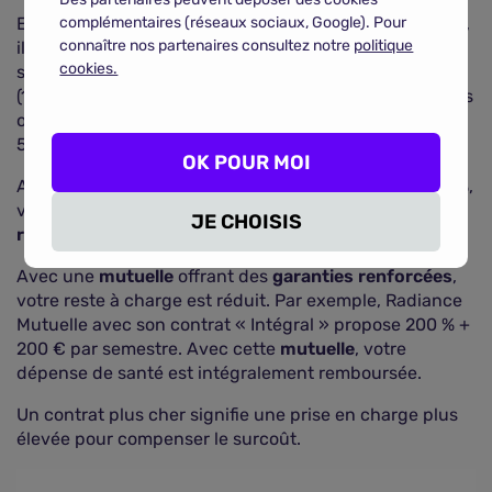
complémentaires (réseaux sociaux, Google). Pour
Exemple : votre enfant a besoin d'un
appareil dentaire
,
connaître nos partenaires consultez notre
politique
il doit consulter un
orthodontiste
. Le traitement par
cookies.
semestre est remboursé à 100 % du tarif de convention
(193,50 €) par la
Sécurité sociale
. Or, les honoraires des
orthodontistes sont libres. Votre orthodontiste facture
500 € par semestre.
OK POUR MOI
Avec une
mutuelle
offrant une prise en charge à 100 %,
vous ne bénéficiez d'aucun complément de
JE CHOISIS
remboursement
.
Avec une
mutuelle
offrant des
garanties renforcées
,
votre reste à charge est réduit. Par exemple, Radiance
Mutuelle avec son contrat « Intégral » propose 200 % +
200 € par semestre. Avec cette
mutuelle
, votre
dépense de santé est intégralement remboursée.
Un contrat plus cher signifie une prise en charge plus
élevée pour compenser le surcoût.