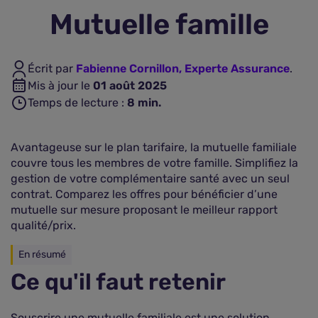
Mutuelle famille
Assurance vie
Écrit par
Fabienne Cornillon, Experte Assurance
.
Plus d'assurances
Mis à jour le
01 août 2025
Temps de lecture :
8
min.
Avantageuse sur le plan tarifaire, la mutuelle familiale
couvre tous les membres de votre famille. Simplifiez la
gestion de votre complémentaire santé avec un seul
contrat. Comparez les offres pour bénéficier d’une
mutuelle sur mesure proposant le meilleur rapport
qualité/prix.
En résumé
Ce qu'il faut retenir
Souscrire une mutuelle familiale est une solution