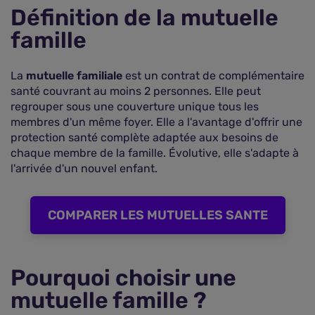
une famille ?
Définition de la mutuelle
Quelle est la meilleure mutuelle pour les familles
famille
?
Faire des économies en utilisant un comparateur
de mutuelles
La
mutuelle familiale
est un contrat de complémentaire
santé couvrant au moins 2 personnes. Elle peut
Foire aux questions sur la mutuelle familiale
regrouper sous une couverture unique tous les
membres d'un même foyer. Elle a l'avantage d'offrir une
protection santé complète adaptée aux besoins de
chaque membre de la famille. Évolutive, elle s'adapte à
l'arrivée d'un nouvel enfant.
COMPARER LES MUTUELLES SANTE
Pourquoi choisir une
mutuelle famille ?