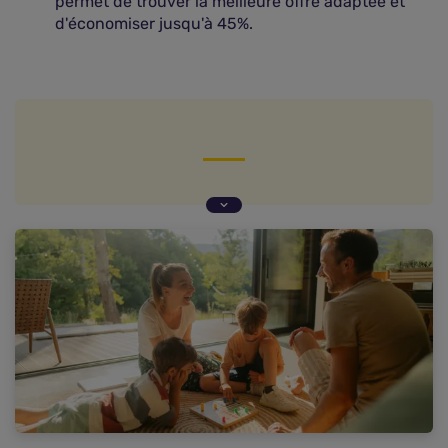
permet de trouver la meilleure offre adaptée et
d'économiser jusqu'à 45%.
Définition de la mutuelle famille
Pourquoi choisir une mutuelle famille ?
Les ayants droit
Quelles garanties et quel niveau de protection
pour votre famille ?
Comment fonctionne le remboursement d'une
mutuelle familiale ?
Comment choisir sa mutuelle familiale ?
Mutuelle familiale : combien ça coûte ?
Quelle est la mutuelle santé la moins chère pour