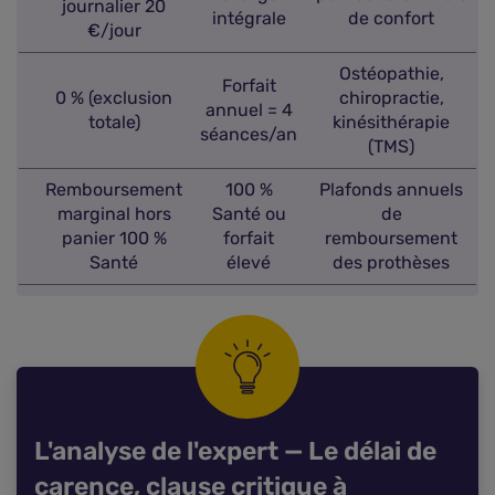
journalier 20
intégrale
de confort
€/jour
Ostéopathie,
Forfait
0 % (exclusion
chiropractie,
annuel = 4
totale)
kinésithérapie
séances/an
(TMS)
Remboursement
100 %
Plafonds annuels
marginal hors
Santé ou
de
panier 100 %
forfait
remboursement
Santé
élevé
des prothèses
L'analyse de l'expert — Le délai de
carence, clause critique à