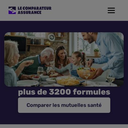
Toggle
navigat
Assurance Auto
Mutuelle Santé
Assurance Moto
Assurance Habitation
plus de 3200 formules
Assurance de prêt
Comparer les mutuelles santé
Prévoyance
Assurance Animaux