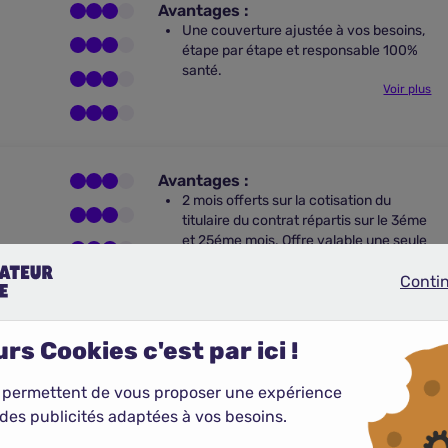
Avantages :
Une couverture ajustée à vos besoins,
étape par étape et responsable 100%
santé.
Voir plus
Avantages :
2 mois offerts sur la cotisation du
titulaire du contrat répartis sur le 3éme
et 25éme mois. Offre valable une seule
fois pour toute signature en tant que
nouveau client. Si vous en avez déjà
Conti
Continue
bénéficié dans les 12 derniers mois,
cette offre ne sera pas appliquée.
Voir plus
rs Cookies c'est par ici !
 permettent de vous proposer une expérience
Avantages :
des publicités adaptées à vos besoins.
Une couverture renforcée sur vos
postes de santé essentiels et