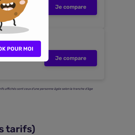
69 €
Je compare
/mois
OK POUR MOI
70 €
Je compare
/mois
rifs affichés sont ceux d'une personne âgée selon la tranche d'âge
 tarifs)