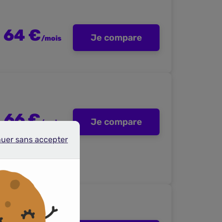
64 €
Je compare
/mois
66 €
Je compare
/mois
nuer sans accepter
r sans accepter