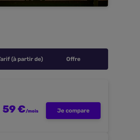
Tarif (à partir de)
Offre
59 €
Je compare
/mois