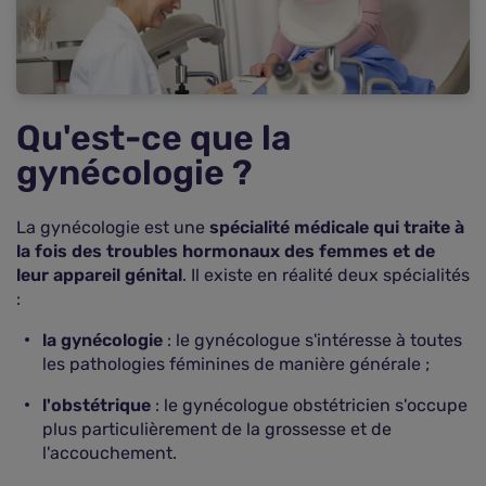
Le remboursement du gynécologue par la
mutuelle santé
Quel est le prix d'une mutuelle qui rembourse la
gynécologie ?
Qu'est-ce que la
Comment trouver la meilleure mutuelle pour la
gynécologie ?
gynécologie ?
Questions fréquentes sur le remboursement du
gynécologue
La gynécologie est une
spécialité médicale qui traite à
la fois des troubles hormonaux des femmes et de
leur appareil génital
. Il existe en réalité deux spécialités
:
la gynécologie
: le gynécologue s'intéresse à toutes
les pathologies féminines de manière générale ;
l'obstétrique
: le gynécologue obstétricien s'occupe
plus particulièrement de la grossesse et de
l'accouchement.