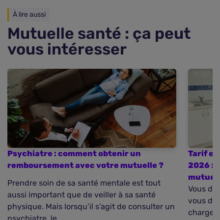
À lire aussi
Mutuelle santé : ça peut
vous intéresser
Psychiatre : comment obtenir un
Tarif e
remboursement avec votre mutuelle ?
2026 : 
mutuel
Prendre soin de sa santé mentale est tout
Vous dev
aussi important que de veiller à sa santé
vous dem
physique. Mais lorsqu’il s’agit de consulter un
charge a
psychiatre, le ...