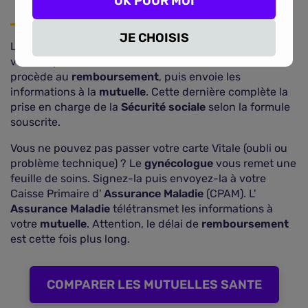
OK POUR MOI
JE CHOISIS
La carte Vitale transmet les informations concernant
votre dépense de santé à l'
Assurance Maladie
. Elle
procède au
remboursement
, puis envoie les
informations à la
mutuelle
. Cette dernière complète la
prise en charge de la
Sécurité sociale
selon la formule
souscrite.
Vous ne pouvez pas passer votre carte Vitale (oubli ou
problème technique) ? Le
gynécologue
vous remet une
feuille de soins. Signez-la puis envoyez-la à votre
Caisse Primaire d'
Assurance Maladie
(CPAM). L'
Assurance Maladie
télétransmet les informations à
votre
mutuelle
. Attention, le délai de
remboursement
est cette fois plus long.
COMPARER LES MUTUELLES SANTE