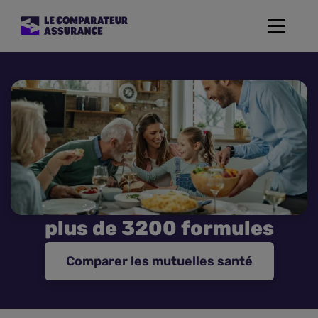
Toggle
navigat
Assurance Auto
Mutuelle Santé
Assurance Moto
Assurance Habitation
plus de 3200 formules
Assurance de prêt
Comparer les mutuelles santé
Prévoyance
Assurance Animaux