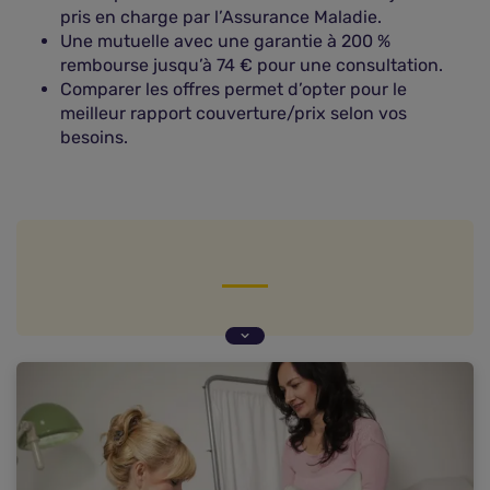
pris en charge par l’Assurance Maladie.
Une mutuelle avec une garantie à 200 %
rembourse jusqu’à 74 € pour une consultation.
Comparer les offres permet d’opter pour le
meilleur rapport couverture/prix selon vos
besoins.
Qu'est-ce que la gynécologie ?
Quand consulter un médecin gynécologue ?
Quels sont les actes gynécologiques ?
Consultations et examens chez un gynécologue :
combien ça coûte ?
Quel remboursement espérer pour un
gynécologue ?