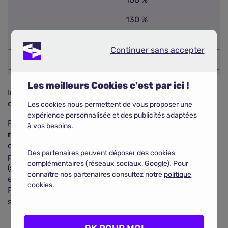
130 %
210 %
Continuer sans accepter
Continuer sans accepter
310 %
Les meilleurs Cookies c'est par ici !
Informations relevées en mars 2025 pour une femme
de 30 ans habitant à Bordeaux.
Les cookies nous permettent de vous proposer une
expérience personnalisée et des publicités adaptées
Pour choisir la meilleure
mutuelle
, calculez le
à vos besoins.
remboursement
nécessaire par rapport au prix de la
consultation de votre
gynécologue
. Lorsque ce
Des partenaires peuvent déposer des cookies
professionnel de santé facture sa consultation 74 €
complémentaires (réseaux sociaux, Google). Pour
(soit 200 % du tarif de convention), une garantie forte
connaître nos partenaires consultez notre
politique
est suffisante pour supprimer votre reste à charge.
cookies.
Pour un montant supérieur, une formule renforcée
s'impose.