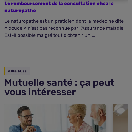
Le remboursement de la consultation chez le
Q
naturopathe
d
Le naturopathe est un praticien dont la médecine dite
D
« douce » n'est pas reconnue par l'Assurance maladie.
l
Est-il possible malgré tout d'obtenir un ...
u
À lire aussi
Mutuelle santé : ça peut
vous intéresser