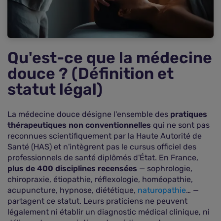
Comment optimiser son contrat de
complémentaire santé ? (Critères de sélection)
Questions fréquentes sur le remboursement des
médecines douces
Qu'est-ce que la médecine
douce ? (Définition et
statut légal)
La médecine douce désigne l'ensemble des
pratiques
thérapeutiques non conventionnelles
qui ne sont pas
reconnues scientifiquement par la Haute Autorité de
Santé (HAS) et n'intègrent pas le cursus officiel des
professionnels de santé diplômés d'État. En France,
plus de 400 disciplines recensées
— sophrologie,
chiropraxie, étiopathie, réflexologie, homéopathie,
acupuncture, hypnose, diététique,
naturopathie
… —
partagent ce statut. Leurs praticiens ne peuvent
légalement ni établir un diagnostic médical clinique, ni