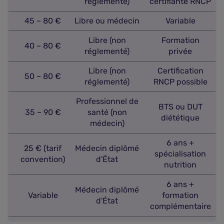
réglementé)
certifiante RNCP
45 – 80 €
Libre ou médecin
Variable
Libre (non
Formation
40 – 80 €
réglementé)
privée
Libre (non
Certification
50 – 80 €
réglementé)
RNCP possible
Professionnel de
BTS ou DUT
35 – 90 €
santé (non
diététique
médecin)
6 ans +
25 € (tarif
Médecin diplômé
spécialisation
convention)
d'État
nutrition
6 ans +
Médecin diplômé
Variable
formation
d'État
complémentaire