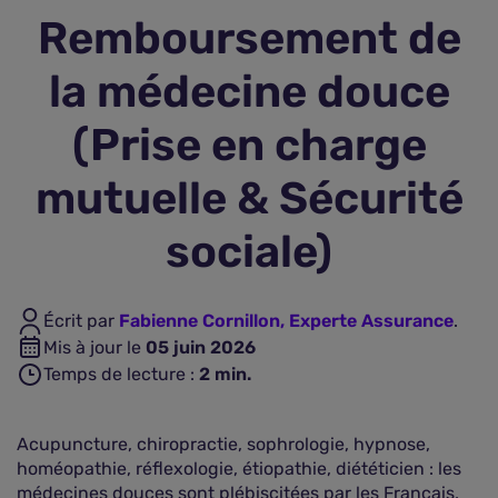
Remboursement de
Assurance vie
la médecine douce
Plus d'assurances
(Prise en charge
mutuelle & Sécurité
sociale)
Écrit par
Fabienne Cornillon, Experte Assurance
.
Mis à jour le
05 juin 2026
Temps de lecture :
2
min.
Acupuncture, chiropractie, sophrologie, hypnose,
homéopathie, réflexologie, étiopathie, diététicien : les
médecines douces sont plébiscitées par les Français,