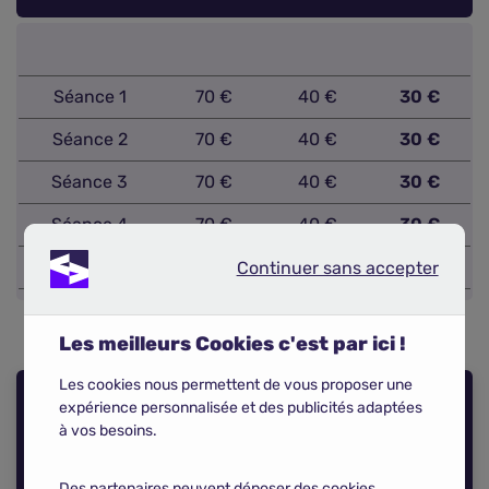
Séance 1
70 €
40 €
30 €
Séance 2
70 €
40 €
30 €
Séance 3
70 €
40 €
30 €
Séance 4
70 €
40 €
30 €
Total
280 €
160 €
120 €
Continuer sans accepter
Continuer sans accepter
Les meilleurs Cookies c'est par ici !
Les cookies nous permettent de vous proposer une
expérience personnalisée et des publicités adaptées
à vos besoins.
Conseil Le Comparateur
Assurance
Des partenaires peuvent déposer des cookies