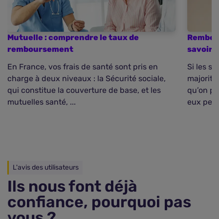
Mutuelle : comprendre le taux de
Rembour
remboursement
savoir 
En France, vos frais de santé sont pris en
Si les s
charge à deux niveaux : la Sécurité sociale,
majorita
qui constitue la couverture de base, et les
qu’on po
mutuelles santé, ...
eux peuv
L'avis des utilisateurs
Ils nous font déjà
confiance, pourquoi pas
vous ?