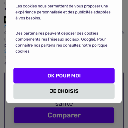
que le médecin ajoute la mention
« non substituable
Les cookies nous permettent de vous proposer une
»
au médicament de marque prescrit.
expérience personnalisée et des publicités adaptées
à vos besoins.
En résumé
Le taux de
remboursement des
médicaments
varie entre
100% et 15%
selon la
catégorie à laquelle ils appartiennent. Si vous refusez le
Des partenaires peuvent déposer des cookies
générique que vous propose votre pharmacien et
complémentaires (réseaux sociaux, Google). Pour
préférez un médicament de marque (Doliprane,
connaître nos partenaires consultez notre
politique
Spasfon
, Toplexil, Advil, etc.), alors vous ne pourrez
cookies.
faire usage du tiers payant et devrez renvoyer une
fiche de soins papier pour obtenir le remboursement.
OK POUR MOI
Économisez en comparant
plus
JE CHOISIS
de 3200 contrats
de mutuelles
santé
Comparer