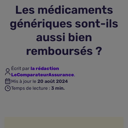
Les médicaments
Assurance vie
génériques sont-ils
Plus d'assurances
aussi bien
remboursés ?
Écrit par
la rédaction
LeComparateurAssurance
.
Mis à jour le
20 août 2024
Temps de lecture :
3
min.