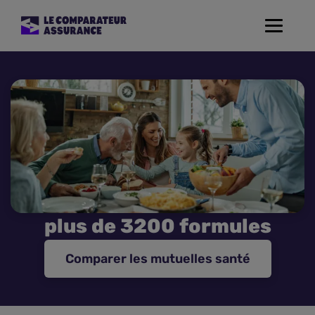
Toggle
navigat
Assurance Auto
Mutuelle Santé
Assurance Moto
Assurance Habitation
plus de 3200 formules
Assurance de prêt
Comparer les mutuelles santé
Prévoyance
Assurance Animaux