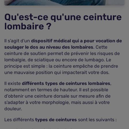
Comment trouver une mutuelle santé qui
rembourse bien la ceinture lombaire ?
Qu'est-ce qu'une ceinture
Questions fréquentes sur le remboursement de
la ceinture lombaire
lombaire ?
Il s'agit d'un
dispositif médical qui a pour vocation de
soulager le dos au niveau des lombaires
. Cette
ceinture de soutien permet de prévenir les risques de
lombalgie, de sciatique ou encore de lumbago. Le
principe est simple : la ceinture empêche de prendre
une mauvaise position qui impacterait votre dos.
Il existe
différents types de ceintures lombaires
,
notamment en termes de hauteur. Il est possible
d'obtenir une ceinture dorsale sur mesure afin de
s'adapter à votre morphologie, mais aussi à votre
douleur.
Les différents
types de ceintures
sont les suivants :