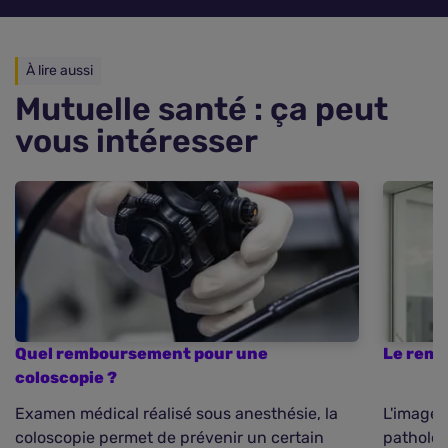
À lire aussi
Mutuelle santé : ça peut
vous intéresser
Quel remboursement pour une
Le remb
coloscopie ?
Examen médical réalisé sous anesthésie, la
L'imager
coloscopie permet de prévenir un certain
pathologi