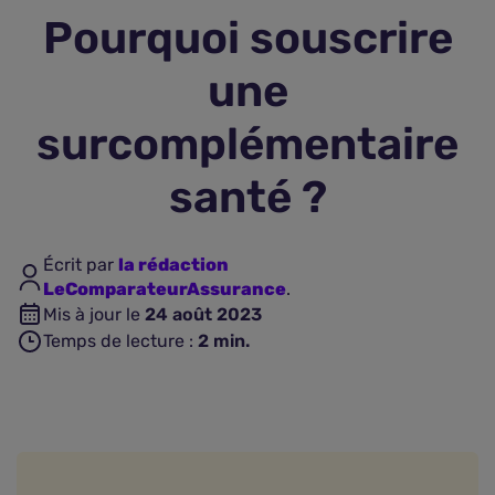
Pourquoi souscrire
Assurance vie
une
Plus d'assurances
surcomplémentaire
santé ?
Écrit par
la rédaction
LeComparateurAssurance
.
Mis à jour le
24 août 2023
Temps de lecture :
2
min.