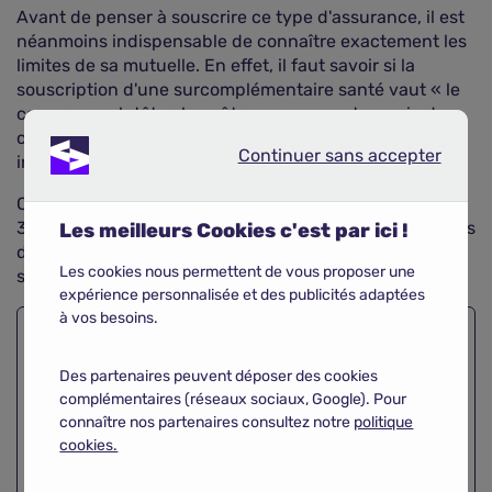
Avant de penser à souscrire ce type d'assurance, il est
néanmoins indispensable de connaître exactement les
limites de sa mutuelle. En effet, il faut savoir si la
souscription d'une surcomplémentaire santé vaut « le
coup », ou plutôt, « le coût » : par rapport au prix de
celle-ci, les prestations qu'elle couvre peuvent être
Continuer sans accepter
Continuer sans accepter
insuffisantes.
Cependant, parfois le recours à cette assurance de
3ème niveau peut être très intéressant pour les assurés
Les meilleurs Cookies c'est par ici !
d'une mutuelle groupe obligatoire, dont les prestations
Les cookies nous permettent de vous proposer une
sont limitées.
expérience personnalisée et des publicités adaptées
à vos besoins.
Comparez les
Des partenaires peuvent déposer des cookies
surcomplémentaires santé et
complémentaires (réseaux sociaux, Google). Pour
connaître nos partenaires consultez notre
économisez !
politique
cookies.
Comparer