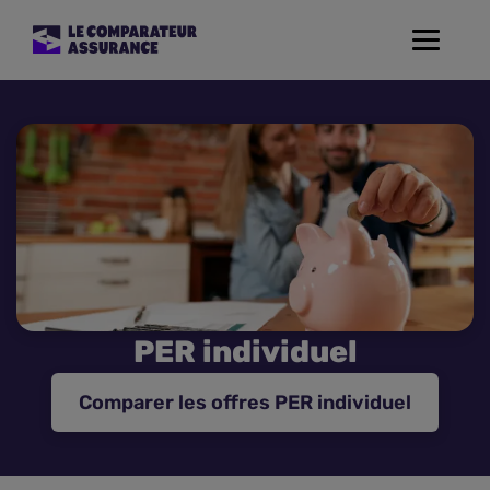
Toggle
navigat
Assurance Auto
Mutuelle Santé
Assurance Moto
Assurance Habitation
PER individuel
Assurance de prêt
Comparer les offres PER individuel
Prévoyance
Assurance Animaux