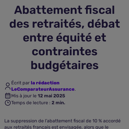
Abattement fiscal
Assurance vie
des retraités, débat
Plus d'assurances
entre équité et
contraintes
budgétaires
Écrit par
la rédaction
LeComparateurAssurance
.
Mis à jour le
12 mai 2025
Temps de lecture :
2
min.
La suppression de l’abattement fiscal de 10 % accordé
aux retraités français est envisagée, alors que le