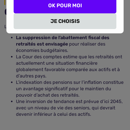
En résumé
OK POUR MOI
Ce qu'il faut retenir
JE CHOISIS
L’essentiel
La suppression de l’abattement fiscal des
retraités est envisagée
pour réaliser des
économies budgétaires.
La Cour des comptes estime que les retraités ont
actuellement une situation financière
globalement favorable comparée aux actifs et à
d’autres pays.
L’indexation des pensions sur l’inflation constitue
un avantage significatif pour le maintien du
pouvoir d’achat des retraités.
Une inversion de tendance est prévue d’ici 2045,
avec un niveau de vie des seniors, qui devrait
devenir inférieur à celui des actifs.