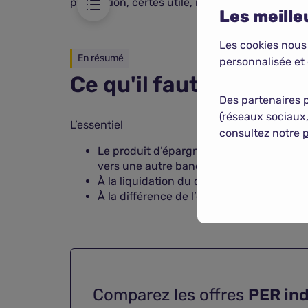
précaution, certes utile, mais peu productive 
Les meilleu
Les cookies nous
En résumé
personnalisée et 
Ce qu'il faut retenir
Des partenaires 
(réseaux sociaux,
L’essentiel
consultez notre
p
Le produit d’épargne retraite est un placem
vers une autre banque ou un autre assur
À la liquidation du contrat, le titulaire a
À la différence de l’épargne de précauti
Comparez les offres
PER ind