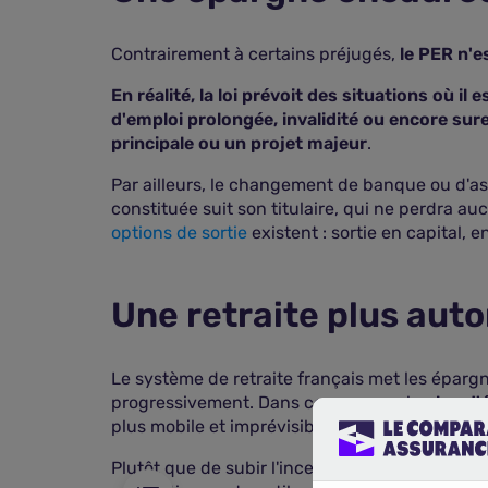
Contrairement à certains préjugés,
le PER n'es
En réalité, la loi prévoit des situations où il
d'emploi prolongée, invalidité ou encore su
principale ou un projet majeur
.
Par ailleurs, le changement de banque ou d'as
constituée suit son titulaire, qui ne perdra a
options de sortie
existent : sortie en capital,
Une retraite plus au
rgne de précaution
Le système de retraite français met les éparg
gide
progressivement. Dans ce paysage, le
plan d'
plus mobile et imprévisible. Il permet aussi de 
Plutôt que de subir l'incertitude, le souscripte