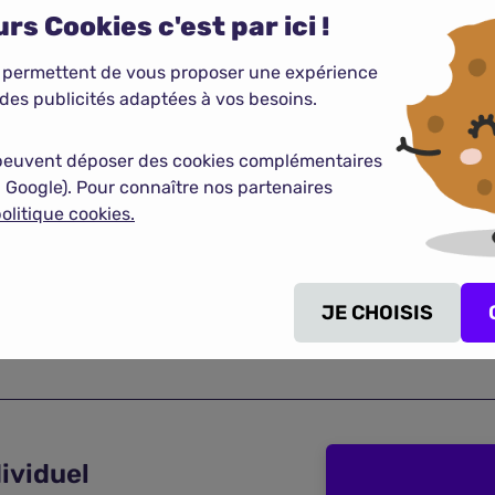
à long terme.
rs Cookies c'est par ici !
 permettent de vous proposer une expérience
des publicités adaptées à vos besoins.
peuvent déposer des cookies complémentaires
 Google). Pour connaître nos partenaires
olitique cookies.
ent financier plus flexible qu’il n’y parait : le retrait antici
eur reste possible.
 le choix entre une sortie en capital, en rente ou un mix des d
JE CHOISIS
on, le PER permet d’économiser sur le long terme pour bénéfi
ividuel