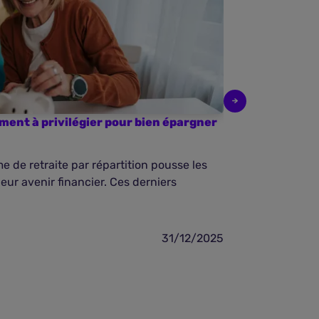
ment à privilégier pour bien épargner
Comment rédu
retraite??
e de retraite par répartition pousse les
Le versement d
eur avenir financier. Ces derniers
d’un salarié fa
dire ...
31/12/2025