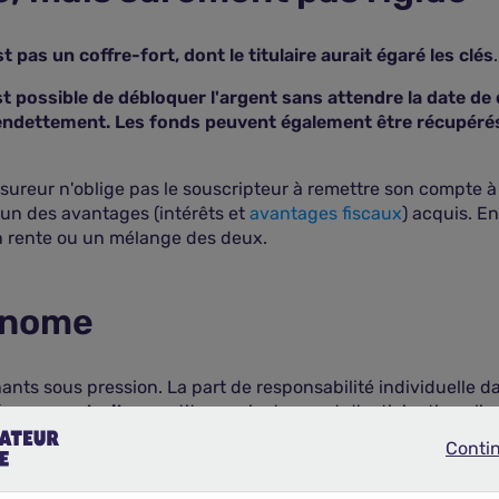
t pas un coffre-fort, dont le titulaire aurait égaré les clés
.
 est possible de débloquer l'argent sans attendre la date de d
rendettement. Les fonds peuvent également être récupérés
sureur n'oblige pas le souscripteur à remettre son compte à
ucun des avantages (intérêts et
avantages fiscaux
) acquis. En
 en rente ou un mélange des deux.
tonome
nants sous pression. La part de responsabilité individuell
épargne retraite
constitue un instrument d'anticipation alig
lisser l'effort d'économie dans le temps.
Conti
Continue
ur fait un choix actif. Il organise une partie de son futur fi