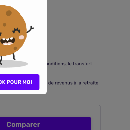
pé est autorisé sous conditions, le transfert
eux.
OK POUR MOI
cier d’un complément de revenus à la retraite.
Comparer