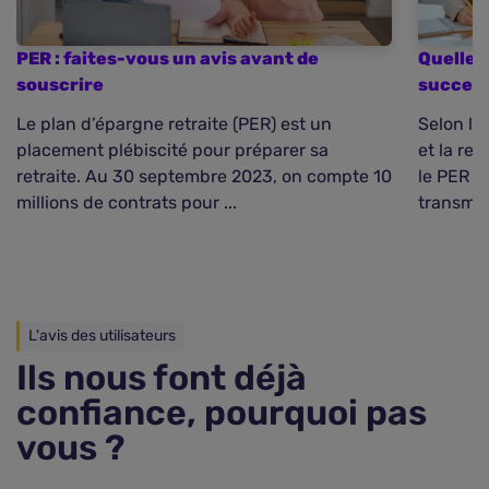
PER : faites-vous un avis avant de
Quelle f
souscrire
success
Le plan d’épargne retraite (PER) est un
Selon le
placement plébiscité pour préparer sa
et la re
retraite. Au 30 septembre 2023, on compte 10
le PER i
millions de contrats pour ...
transmiss
L'avis des utilisateurs
Ils nous font déjà
confiance, pourquoi pas
vous ?