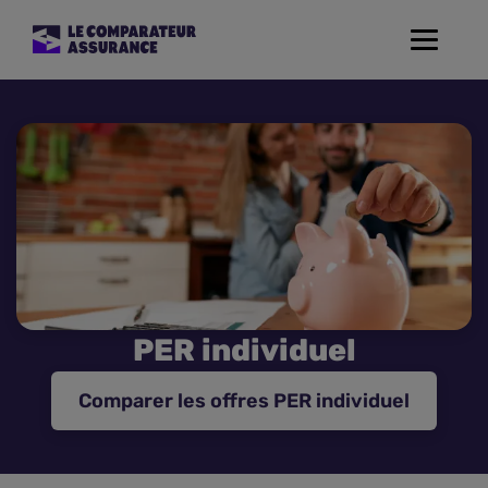
Toggle
navigat
Assurance Auto
Mutuelle Santé
Assurance Moto
Assurance Habitation
PER individuel
Assurance de prêt
Comparer les offres PER individuel
Prévoyance
Assurance Animaux