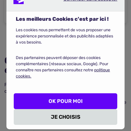
Continuer sans accepter
Un risque de perte en capital
Les meilleurs Cookies c'est par ici !
Les cookies nous permettent de vous proposer une
COMPARER LES PER INDIVIDUEL
expérience personnalisée et des publicités adaptées
à vos besoins.
Comment se faire un avis
Des partenaires peuvent déposer des cookies
complémentaires (réseaux sociaux, Google). Pour
et choisir le meilleur PER ?
connaître nos partenaires consultez notre
politique
cookies.
Pour
choisir le meilleur PER
, comparez les offres. Les
critères de choix sont les suivants :
OK POUR MOI
Le montant des frais de versement, d'arbitrage et de
gestion pour optimiser votre épargne.
JE CHOISIS
La variété des supports en euros et en unités de
compte (SCPI, OPCI, ETF, etc.) pour diversifier vos