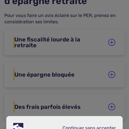
d'épargne retraite
Pour vous faire un avis éclairé sur le PER, prenez en
considération ses limites.
Une fiscalité lourde à la
retraite
Une épargne bloquée
Des frais parfois élevés
Continuer sans accepter