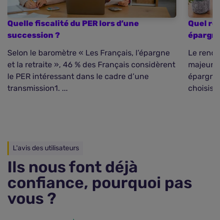
Quelle fiscalité du PER lors d’une
Quel re
succession ?
épargne
Selon le baromètre « Les Français, l’épargne
Le rende
et la retraite », 46 % des Français considèrent
majeur a
le PER intéressant dans le cadre d’une
épargne 
transmission1. ...
choisis, l
L'avis des utilisateurs
Ils nous font déjà
confiance, pourquoi pas
vous ?