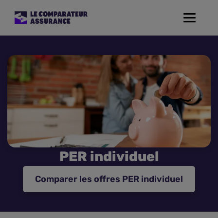
Toggle
navigat
Assurance Auto
Mutuelle Santé
Assurance Moto
Assurance Habitation
PER individuel
Assurance de prêt
Comparer les offres PER individuel
Prévoyance
Assurance Animaux