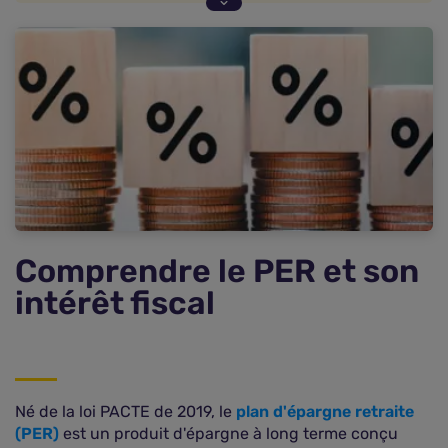
Le mécanisme de défiscalisation du PER
Combien peut-on économiser d'impôt avec un
PER ?
Fiscalité du PER à la sortie : ce qu'il faut anticiper
Les limites et points de vigilance de la
défiscalisation PER
Stratégies pour optimiser la défiscalisation avec
un PER
FAQ : les réponses aux questions clés sur la
défiscalisation PER
Comprendre le PER et son
intérêt fiscal
Né de la loi PACTE de 2019, le
plan d'épargne retraite
(PER)
est un produit d'épargne à long terme conçu