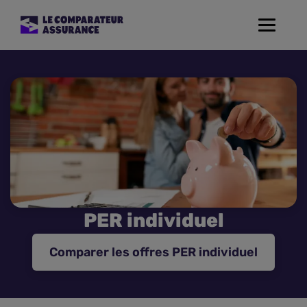
Toggle
navigat
Assurance Auto
Mutuelle Santé
Assurance Moto
Assurance Habitation
PER individuel
Assurance de prêt
Comparer les offres PER individuel
Prévoyance
Assurance Animaux