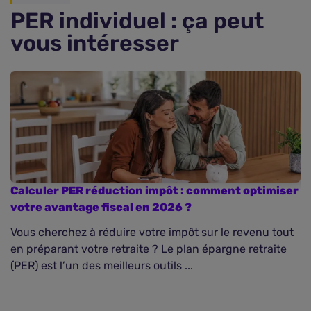
PER individuel : ça peut
vous intéresser
Calculer PER réduction impôt : comment optimiser
D
votre avantage fiscal en 2026 ?
d
Vous cherchez à réduire votre impôt sur le revenu tout
Av
Comparer les offres PER individuel
en préparant votre retraite ? Le plan épargne retraite
pl
(PER) est l’un des meilleurs outils ...
Fr